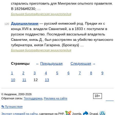
старались приготовить для Мингрелии опытного правителя.
В 1829&#8230; …
Большая биографическая энциклопедия
Дадишкилиани
— русский княжеский род. Предки их с
120
конца XVII в. владели Сванетией, а в 1833 г. поступили в
русское подданство. Последний вассальный владетель
Сванетии, князь Д., был расстрелян за убийство кутаисского
губернатора, князя Гагарина. {Брокгауз} …
Большая биографическая энциклопедия
Страницы
←
Предыдущая
Следующая
→
1
2
3
4
5
6
7
8
9
10
11
12
13
© Академик, 2000-2026
18+
Обратная связь:
Техподдержка
,
Реклама на сайте
👣 Путешествия
Экспорт словарей на сайты
, сделанные на PHP,
Joomla,
Drupal,