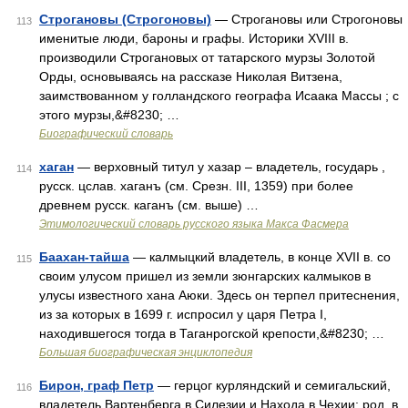
Строгановы (Строгоновы)
— Строгановы или Строгоновы
113
именитые люди, бароны и графы. Историки XVIII в.
производили Строгановых от татарского мурзы Золотой
Орды, основываясь на рассказе Николая Витзена,
заимствованном у голландского географа Исаака Массы ; с
этого мурзы,&#8230; …
Биографический словарь
хаган
— верховный титул у хазар – владетель, государь ,
114
русск. цслав. хаганъ (см. Срезн. III, 1359) при более
древнем русск. каганъ (см. выше) …
Этимологический словарь русского языка Макса Фасмера
Баахан-тайша
— калмыцкий владетель, в конце ХVII в. со
115
своим улусом пришел из земли зюнгарских калмыков в
улусы известного хана Аюки. Здесь он терпел притеснения,
из за которых в 1699 г. испросил у царя Петра І,
находившегося тогда в Таганрогской крепости,&#8230; …
Большая биографическая энциклопедия
Бирон, граф Петр
— герцог курляндский и семигальский,
116
владетель Вартенберга в Силезии и Находа в Чехии; род. в