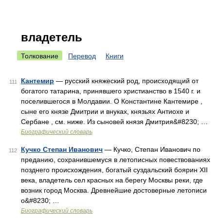
владетель
Толкование
Перевод
Книги
Кантемир
— русский княжеский род, происходящий от
111
богатого татарина, принявшего христианство в 1540 г. и
поселившегося в Молдавии. О Константине Кантемире ,
сыне его князе Дмитрии и внуках, князьях Антиохе и
Сербане , см. ниже. Из сыновей князя Дмитрия&#8230; …
Биографический словарь
Кучко Степан Иванович
— Кучко, Степан Иванович по
112
преданию, сохранившемуся в летописных повествованиях
позднего происхождения, богатый суздальский боярин XII
века, владетель сел красных на берегу Москвы реки, где
возник город Москва. Древнейшие достоверные летописи
о&#8230; …
Биографический словарь