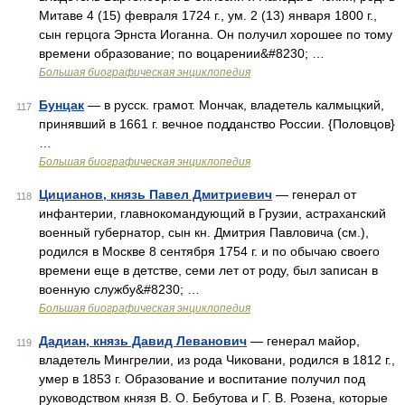
Митаве 4 (15) февраля 1724 г., ум. 2 (13) января 1800 г.,
сын герцога Эрнста Иоганна. Он получил хорошее по тому
времени образование; по воцарении&#8230; …
Большая биографическая энциклопедия
Бунцак
— в русск. грамот. Мончак, владетель калмыцкий,
117
принявший в 1661 г. вечное подданство России. {Половцов}
…
Большая биографическая энциклопедия
Цицианов, князь Павел Дмитриевич
— генерал от
118
инфантерии, главнокомандующий в Грузии, астраханский
военный губернатор, сын кн. Дмитрия Павловича (см.),
родился в Москве 8 сентября 1754 г. и по обычаю своего
времени еще в детстве, семи лет от роду, был записан в
военную службу&#8230; …
Большая биографическая энциклопедия
Дадиан, князь Давид Леванович
— генерал майор,
119
владетель Мингрелии, из рода Чиковани, родился в 1812 г.,
умер в 1853 г. Образование и воспитание получил под
руководством князя В. О. Бебутова и Г. В. Розена, которые